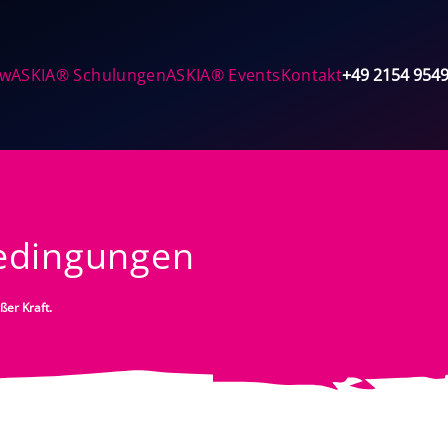
ow
ASKIA® Schulungen
ASKIA® Events
Kontakt
+49 2154 954
edingungen
er Kraft.