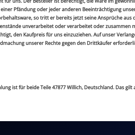
ht für uns. Der Besteller ist berechtigt, die Ware im gewö
einer Pfändung oder jeder anderen Beeinträchtigung unsere
rbehaltsware, so tritt er bereits jetzt seine Ansprüche au
egenstände unverarbeitet oder verarbeitet oder zusammen m
igt, den Kaufpreis für uns einzuziehen. Auf unser Verlangen
ndmachung unserer Rechte gegen den Drittkäufer erforderl
lung ist für beide Teile 47877 Willich, Deutschland. Das gi