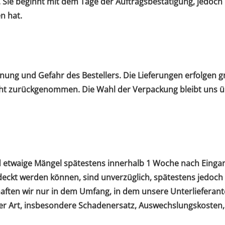
 Sie beginnt mit dem Tage der Auftragsbestätigung, jedoch 
n hat.
ung und Gefahr des Bestellers. Die Lieferungen erfolgen g
ht zurückgenommen. Die Wahl der Verpackung bleibt uns üb
d etwaige Mängel spätestens innerhalb 1 Woche nach Eingang
ntdeckt werden können, sind unverzüglich, spätestens jedoch
aften wir nur in dem Umfang, in dem unsere Unterlieferant
 Art, insbesondere Schadenersatz, Auswechslungskosten, 