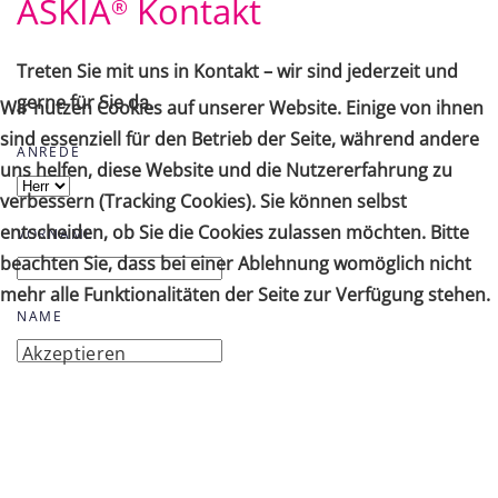
ASKIA
Kontakt
®
Treten Sie mit uns in Kontakt – wir sind jederzeit und
gerne für Sie da.
Wir nutzen Cookies auf unserer Website. Einige von ihnen
sind essenziell für den Betrieb der Seite, während andere
ANREDE
uns helfen, diese Website und die Nutzererfahrung zu
verbessern (Tracking Cookies). Sie können selbst
entscheiden, ob Sie die Cookies zulassen möchten. Bitte
VORNAME
beachten Sie, dass bei einer Ablehnung womöglich nicht
mehr alle Funktionalitäten der Seite zur Verfügung stehen.
NAME
Akzeptieren
E-MAIL ADRESSE
(*)
TELEFON